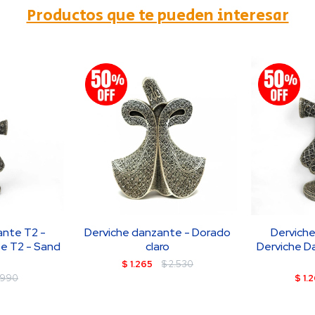
Productos que te pueden interesar
ante T2 -
Derviche danzante - Dorado
Derviche
e T2 - Sand
claro
Derviche D
$
1.265
$
2.530
.990
$
1.