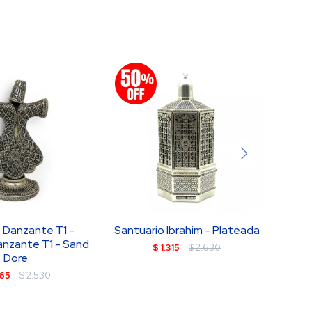
 Danzante T1 -
Santuario Ibrahim - Plateada
Atr
anzante T1 - Sand
$
1.315
$
2.630
Dore
265
$
2.530