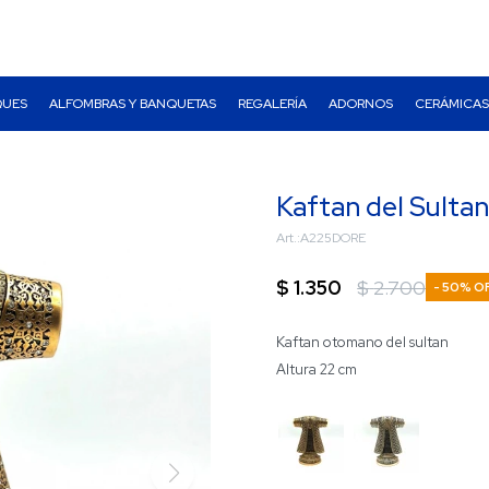
QUES
ALFOMBRAS Y BANQUETAS
REGALERÍA
ADORNOS
CERÁMICAS
Kaftan del Sulta
A225DORE
$
1.350
$
2.700
50
Kaftan otomano del sultan
Altura 22 cm