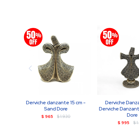
Derviche danzante 15 cm -
Derviche Danz
Sand Dore
Derviche Danzant
Dore
$
965
$
1.930
$
995
$
1