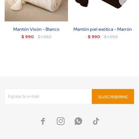
Mantón Visón - Blanco
Mantón piel exótica - Marrón
$
990
$
1.980
$
990
$
1.980
SUSCRIBIRME



