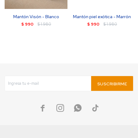
Mantón Visón - Blanco
Mantón piel exótica - Marrón
$
990
$
1.980
$
990
$
1.980
SUSCRIBIRME



