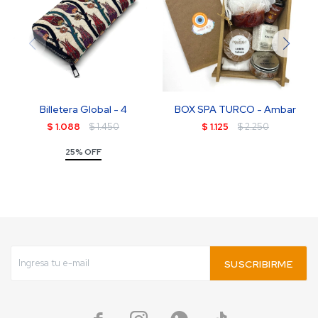
Billetera Global - 4
BOX SPA TURCO - Ambar
$
1.088
$
1.450
$
1.125
$
2.250
25% OFF
SUSCRIBIRME