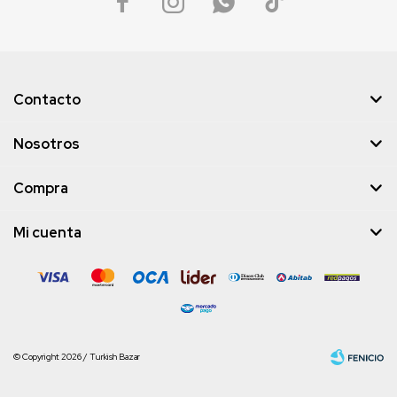




Contacto
Nosotros
Compra
Mi cuenta
© Copyright 2026 / Turkish Bazar