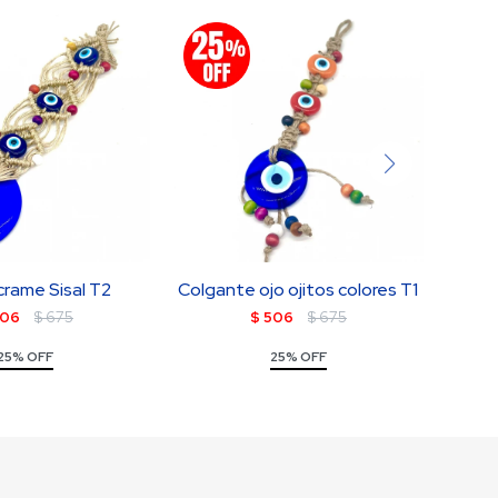
rame Sisal T2
Colgante ojo ojitos colores T1
Oj
06
$
675
$
506
$
675
25% OFF
25% OFF