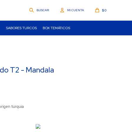
$
0
SABORES TURCOS
BOX TEMÁTICOS
ado T2 - Mandala
 origen turquia