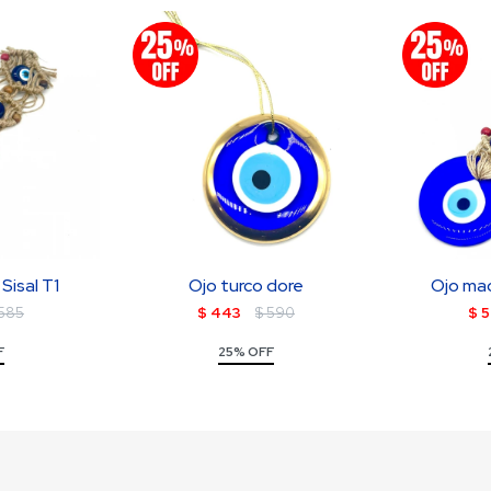
Sisal T1
Ojo turco dore
Ojo mac
585
$
443
$
590
$
5
F
25% OFF