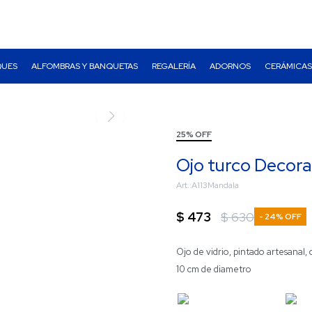
QUES
ALFOMBRAS Y BANQUETAS
REGALERÍA
ADORNOS
CERÁMICAS
25% OFF
Ojo turco Decor
A113Mandala
$
473
$
630
24
Ojo de vidrio, pintado artesanal,
10 cm de diametro