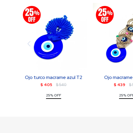
Ojo turco macrame azul T2
Ojo macrame 
$
405
$
540
$
439
$
25% OFF
25% OF