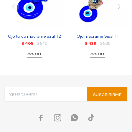
Ojo turco macrame azul T2
Ojo macrame Sisal T1
$
405
$
540
$
439
$
585
25% OFF
25% OFF
SUSCRIBIRME



