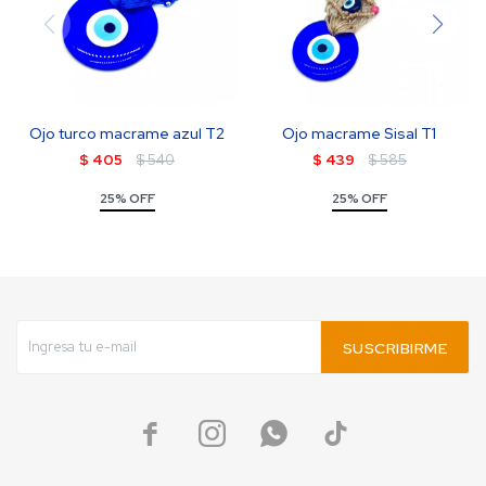
Ojo turco macrame azul T2
Ojo macrame Sisal T1
$
405
$
540
$
439
$
585
25% OFF
25% OFF
SUSCRIBIRME



