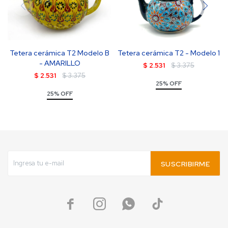
Tetera cerámica T2 Modelo B
Tetera cerámica T2 - Modelo 1
- AMARILLO
$
2.531
$
3.375
$
2.531
$
3.375
25% OFF
25% OFF
SUSCRIBIRME



