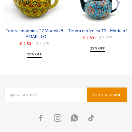
Tetera cerámica T2 Modelo B
Tetera cerámica T2 - Modelo 1
- AMARILLO
$
2.531
$
3.375
$
2.531
$
3.375
25% OFF
25% OFF
SUSCRIBIRME



