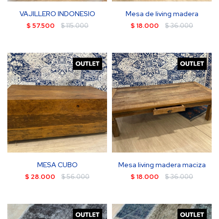
VAJILLERO INDONESIO
Mesa de living madera
$
57.500
$
115.000
$
18.000
$
36.000
MESA CUBO
Mesa living madera maciza
$
28.000
$
56.000
$
18.000
$
36.000