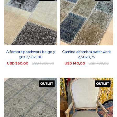
Alfombra patchwork beige y
Camino alfombra patchwork
gris 2,58x1,80
2,50x0,75
USD
360,00
USD
1.800,00
USD
140,00
USD
700,00