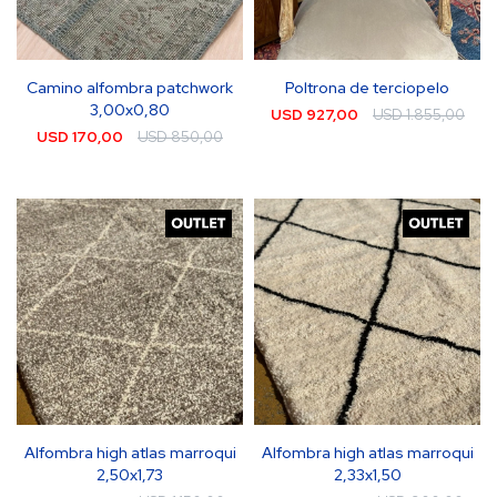
Camino alfombra patchwork
Poltrona de terciopelo
3,00x0,80
USD
927,00
USD
1.855,00
USD
170,00
USD
850,00
Alfombra high atlas marroqui
Alfombra high atlas marroqui
2,50x1,73
2,33x1,50