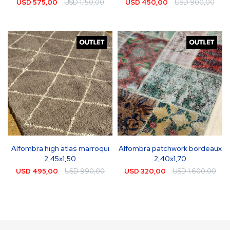
USD
575,00
USD
1.150,00
USD
450,00
USD
900,00
Alfombra high atlas marroqui
Alfombra patchwork bordeaux
2,45x1,50
2,40x1,70
USD
495,00
USD
990,00
USD
320,00
USD
1.600,00