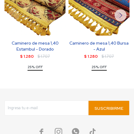
Caminero de mesa 1,40
Caminero de mesa 1,40 Bursa
Estambul - Dorado
- Azul
$
1.280
$
1.707
$
1.280
$
1.707
25% OFF
25% OFF
SUSCRIBIRME



