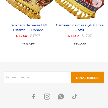
Caminero de mesa 1,40
Caminero de mesa 1,40 Bursa
Estambul - Dorado
- Azul
$
1.280
$
1.707
$
1.280
$
1.707
25% OFF
25% OFF
SUSCRIBIRME



