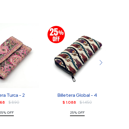
era Turca - 2
Billetera Global - 4
BO
68
$
890
$
1.088
$
1.450
25% OFF
25% OFF