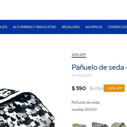
QUES
ALFOMBRAS Y BANQUETAS
REGALERÍA
ADORNOS
CERÁMICAS
25% OFF
Pañuelo de seda 
A81/pM2
$
590
$
790
25
Pañuelo de seda
medida 90x90