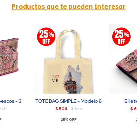
Productos que te pueden interesar
bescos - 3
TOTE BAG SIMPLE - Modelo 8
Billet
540
$
506
$
675
$
6
F
25% OFF