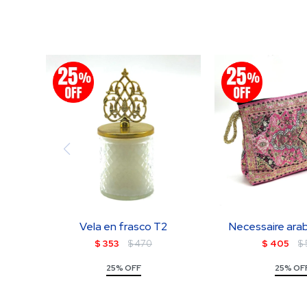
Vela en frasco T2
Necessaire ara
$
353
$
470
$
405
$
25% OFF
25% OF