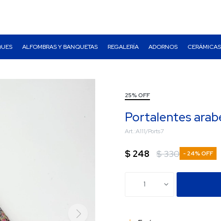
QUES
ALFOMBRAS Y BANQUETAS
REGALERÍA
ADORNOS
CERÁMICAS
25% OFF
Portalentes arab
A111/Ports7
$
248
$
330
24
1