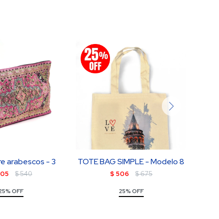
e arabescos - 3
TOTE BAG SIMPLE - Modelo 8
Pañu
05
$
540
$
506
$
675
25% OFF
25% OFF