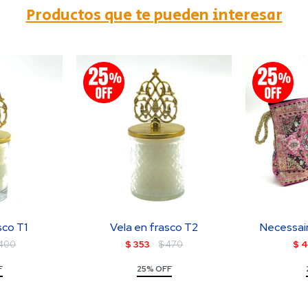
Productos que te pueden interesar
sco T1
Vela en frasco T2
Necessair
400
$
353
$
470
$
4
F
25% OFF