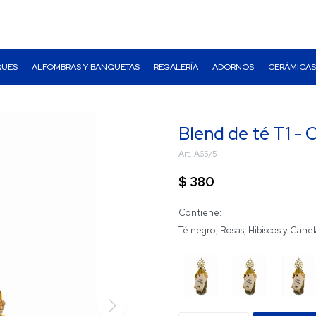
QUES
ALFOMBRAS Y BANQUETAS
REGALERÍA
ADORNOS
CERÁMICAS
Blend de té T1 -
A65/5
$
380
Contiene:
Té negro, Rosas, Hibiscos y Canel