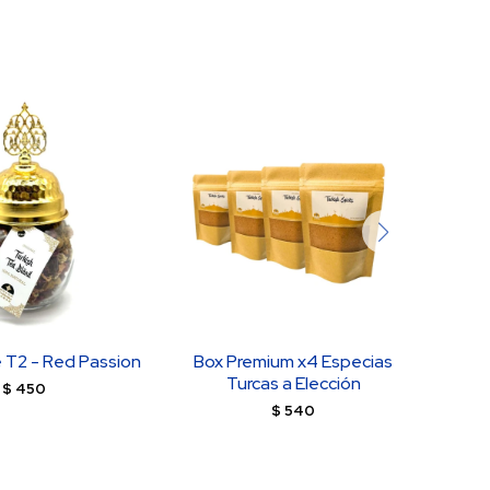
 T2 - Red Passion
Box Premium x4 Especias
Café 
Turcas a Elección
$
450
$
540