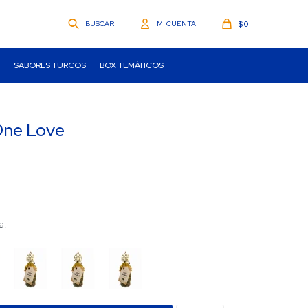
$
0
SABORES TURCOS
BOX TEMÁTICOS
 One Love
a.