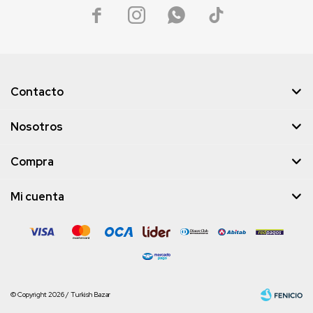




Contacto
Nosotros
Compra
Mi cuenta
© Copyright 2026 / Turkish Bazar