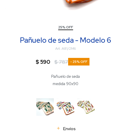
25% OFF
Pañuelo de seda - Modelo 6
A81/2M6
$
590
$
787
25
Pañuelo de seda
medida 90x90
Envíos