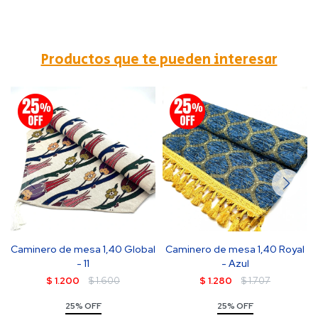
Productos que te pueden interesar
Caminero de mesa 1,40 Global
Caminero de mesa 1,40 Royal
- 11
- Azul
$
1.200
$
1.600
$
1.280
$
1.707
25% OFF
25% OFF