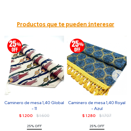
Productos que te pueden interesar
Caminero de mesa 1,40 Global
Caminero de mesa 1,40 Royal
- 11
- Azul
$
1.200
$
1.600
$
1.280
$
1.707
25% OFF
25% OFF