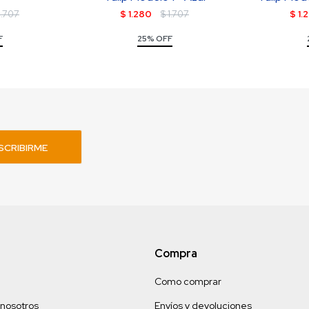
1.707
$
1.280
$
1.707
$
1.
F
25% OFF
SCRIBIRME
Compra
Como comprar
 nosotros
Envíos y devoluciones