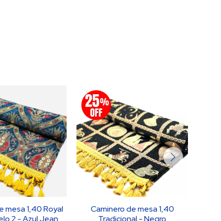
e mesa 1,40 Royal
Caminero de mesa 1,40
Camin
elo 2 - Azul Jean
Tradicional - Negro