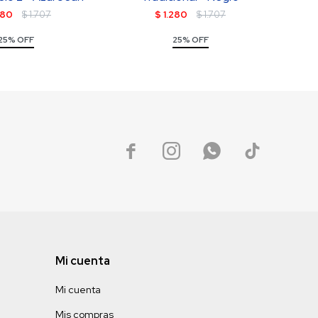
280
$
1.707
$
1.280
$
1.707
25% OFF
25% OFF




Mi cuenta
Mi cuenta
Mis compras