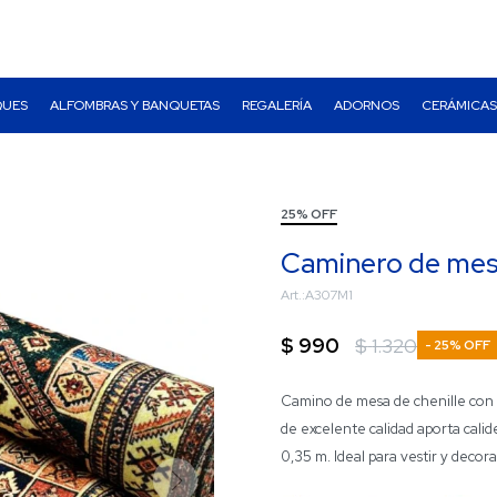
QUES
ALFOMBRAS Y BANQUETAS
REGALERÍA
ADORNOS
CERÁMICAS
25% OFF
Caminero de mesa
A307M1
$
990
$
1.320
25
Camino de mesa de chenille con di
de excelente calidad aporta calid
0,35 m. Ideal para vestir y decor