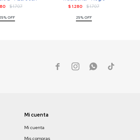
280
$
1.707
$
1.280
$
1.707
25% OFF
25% OFF




Mi cuenta
Mi cuenta
Mis compras