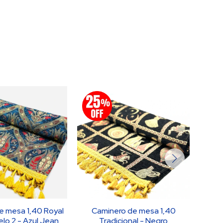
e mesa 1,40 Royal
Caminero de mesa 1,40
Camin
elo 2 - Azul Jean
Tradicional - Negro