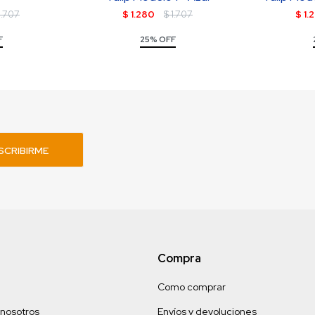
1.707
$
1.280
$
1.707
$
1.
F
25% OFF
SCRIBIRME
Compra
Como comprar
 nosotros
Envíos y devoluciones