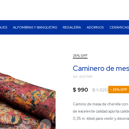
QUES
ALFOMBRAS Y BANQUETAS
REGALERÍA
ADORNOS
CERÁMICAS
25% OFF
Caminero de mesa
A307M9
$
990
$
1.320
25
Camino de mesa de chenille con di
de excelente calidad aporta calid
0,35 m. Ideal para vestir y decor