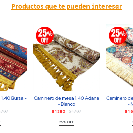
Productos que te pueden interesar
1,40 Bursa -
Caminero de mesa 1,40 Adana
Caminero de
- Blanco
- 
1.707
$
1.280
$
1.707
$
1.
F
25% OFF