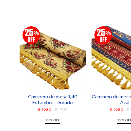
Caminero de mesa 1,40
Caminero de mesa 
Estambul - Dorado
Azul
$
1.280
$
1.707
$
1.280
$
25% OFF
25% OF