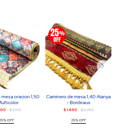
 mesa oracion 1,50
Caminero de mesa 1,40 Alanya
camin
Multicolor
- Bordeaux
600
$
2.133
$
1.690
$
2.253
25% OFF
25% OFF