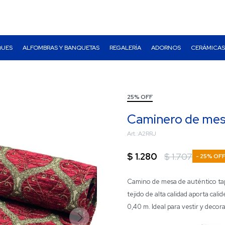
QUES
ALFOMBRAS Y BANQUETAS
REGALERÍA
ADORNOS
CERÁMICAS
25% OFF
Caminero de mesa
A2RRJ
$
1.280
$
1.707
25
Camino de mesa de auténtico tapi
tejido de alta calidad aporta cali
0,40 m. Ideal para vestir y decor