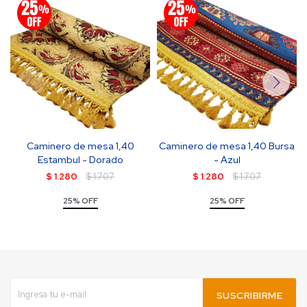
Caminero de mesa 1,40
Caminero de mesa 1,40 Bursa
Estambul - Dorado
- Azul
$
1.280
$
1.707
$
1.280
$
1.707
25% OFF
25% OFF
SUSCRIBIRME