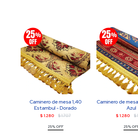
Caminero de mesa 1,40
Caminero de mesa 
Estambul - Dorado
Azul
$
1.280
$
1.707
$
1.280
$
25% OFF
25% OF