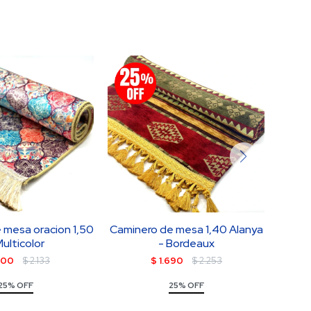
 mesa oracion 1,50
Caminero de mesa 1,40 Alanya
camin
Multicolor
- Bordeaux
600
$
2.133
$
1.690
$
2.253
25% OFF
25% OFF