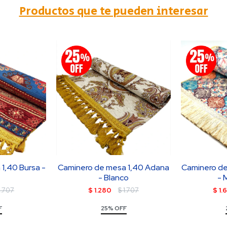
Productos que te pueden interesar
1,40 Bursa -
Caminero de mesa 1,40 Adana
Caminero de
- Blanco
- 
1.707
$
1.280
$
1.707
$
1.
F
25% OFF