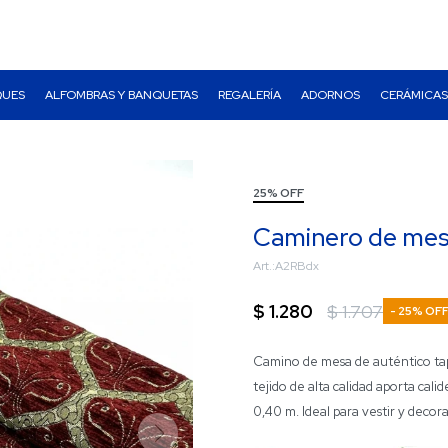
QUES
ALFOMBRAS Y BANQUETAS
REGALERÍA
ADORNOS
CERÁMICAS
25% OFF
Caminero de mesa
A2RBdx
$
1.280
$
1.707
25
Camino de mesa de auténtico tapi
tejido de alta calidad aporta cali
0,40 m. Ideal para vestir y decor