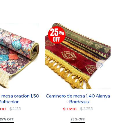
 mesa oracion 1,50
Caminero de mesa 1,40 Alanya
camin
Multicolor
- Bordeaux
600
$
2.133
$
1.690
$
2.253
25% OFF
25% OFF