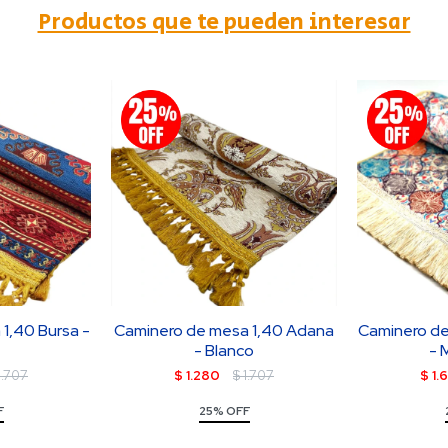
Productos que te pueden interesar
1,40 Bursa -
Caminero de mesa 1,40 Adana
Caminero de
- Blanco
- 
1.707
$
1.280
$
1.707
$
1.
F
25% OFF