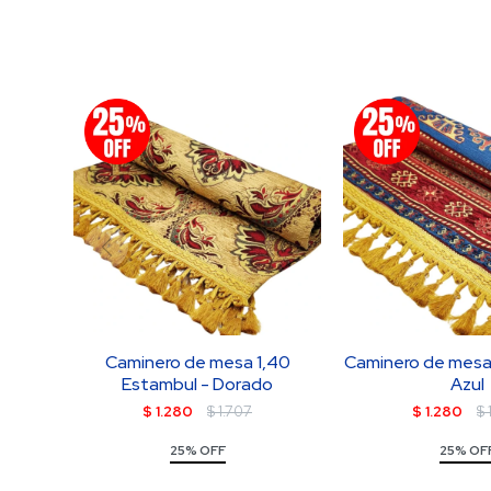
Caminero de mesa 1,40
Caminero de mesa 
Estambul - Dorado
Azul
$
1.280
$
1.707
$
1.280
$
25% OFF
25% OF