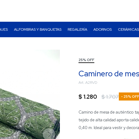
QUES
ALFOMBRAS Y BANQUETAS
REGALERÍA
ADORNOS
CERÁMICAS
25% OFF
Caminero de mesa
A2RVD
$
1.280
$
1.707
25
Camino de mesa de auténtico tapi
tejido de alta calidad aporta cali
0,40 m. Ideal para vestir y decor